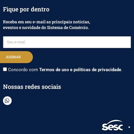
Fique por dentro
Receba em seu e-mail as principais notícias,
eventos e novidade do Sistema de Comércio.
Seu
e-
mail
ASSINAR
Concordo com
Termos de uso e políticas de privacidade
.
Nossas redes sociais
W
h
a
t
s
a
p